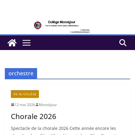
Passer
au
contenu
orchestre
VIE AU COLLÈGE
12 mai 2026
Monséjour
Chorale 2026
Spectacle de la chorale 2026 Cette année encore les