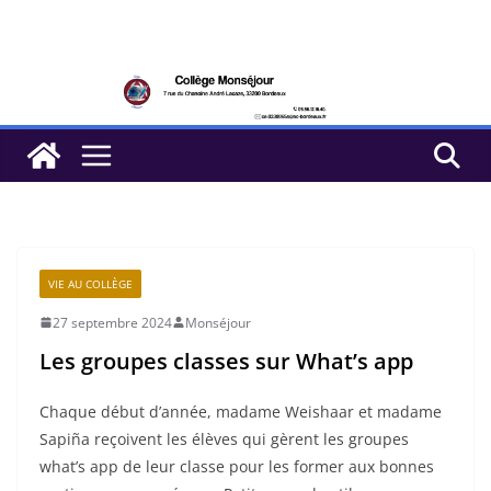
Passer
au
contenu
VIE AU COLLÈGE
27 septembre 2024
Monséjour
Les groupes classes sur What’s app
Chaque début d’année, madame Weishaar et madame
Sapiña reçoivent les élèves qui gèrent les groupes
what’s app de leur classe pour les former aux bonnes