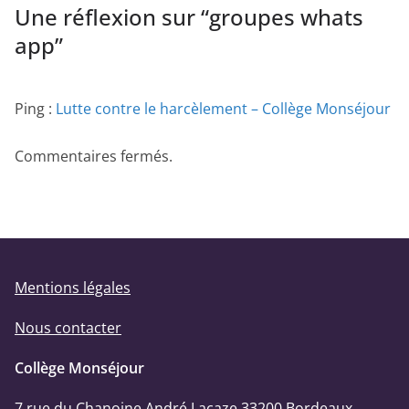
Une réflexion sur “
groupes whats
app
”
Ping :
Lutte contre le harcèlement – Collège Monséjour
Commentaires fermés.
Mentions légales
Nous contacter
Collège Monséjour
7 rue du Chanoine André Lacaze 33200 Bordeaux